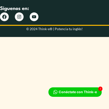
Síguenos en:
© 2024 Think-e® | Potencia tu inglés!
1
Conéctate con Think-e