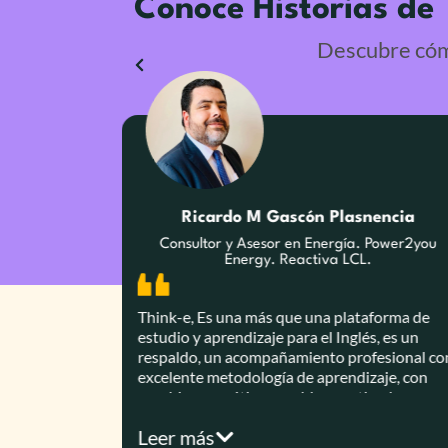
Conoce Historias de
Descubre cómo
Ricardo M Gascón Plasnencia
emorelos
Consultor y Asesor en Energía. Power2you
Energy. Reactiva LCL.
iencia de
Think-e, Es una más que una plataforma de
a lo había
estudio y aprendizaje para el Inglés, es un
reso en mi
respaldo, un acompañamiento profesional co
s, sus
excelente metodología de aprendizaje, con
coaching empático, amable y motivador,
 actuales al
además un excelente trato administrativo qu
Leer más
rma es
ayuda mucho al estudio y adquisición del