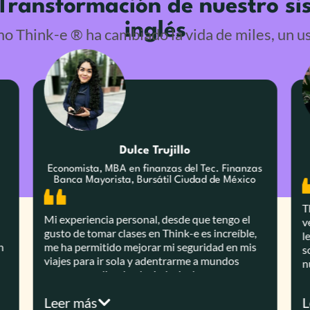
 Transformación de nuestro s
inglés
 Think-e ® ha cambiado la vida de miles, un usu
Dulce Trujillo
Economista, MBA en finanzas del Tec. Finanzas
Banca Mayorista, Bursátil Ciudad de México
T
Mi experiencia personal, desde que tengo el
v
gusto de tomar clases en Think-e es increíble,
l
n
me ha permitido mejorar mi seguridad en mis
s
viajes para ir sola y adentrarme a mundos
n
nuevos, perdiendo el miedo, incluso
s
e
actualmente tengo contactos internacionales.
a
Leer más
L
Anteriormente, tenía un tabú enorme para
m