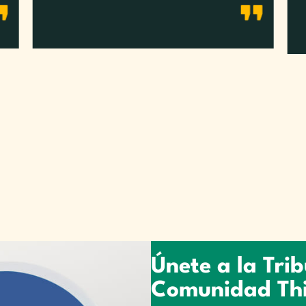
hacer entrevistas profesionales en Inglés, a
l
veces tenemos mucho conocimiento que ni
o
.
español sabemos trasmitir, y he logrado
e
mejorar esta situación y actualmente que perdí
T
mi empleo injustamente, tengo mayor fuerza y
a
valor para conseguir algo mejor para mi
e
trayectoria, me siento increíble al tomar mis
clases, estoy muy agradecida.
Únete a la Tri
Comunidad Thi