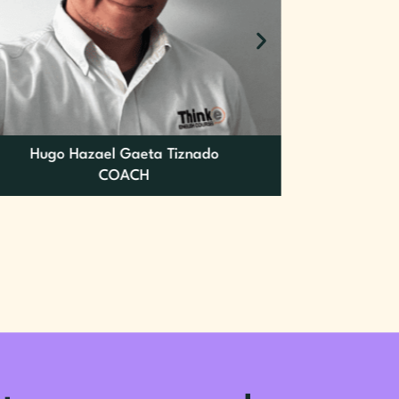
Hugo Hazael Gaeta Tiznado
Selene 
COACH