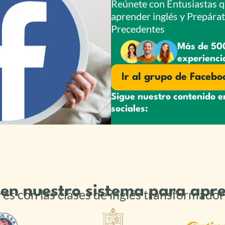
Reúnete con Entusiastas q
aprender inglés y Prepára
Precedentes
Más de 50
experienci
Ir al grupo de Facebo
Sigue nuestro contenido e
sociales:
n en nuestro sistema para apre
es con las clases de inglés transformad