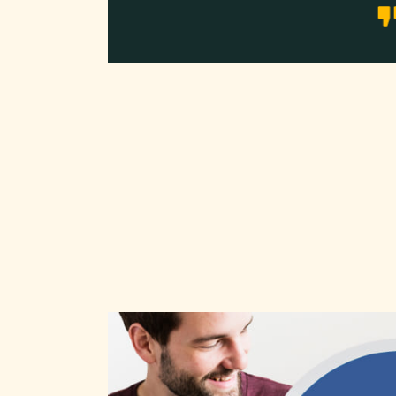
ón es
conocimiento, es un método práctico,
rado mis
dinámico, divertido, que se adapta a los
tiempos y necesidades de quienes estudiamos
Así que si quieres aprender, pulir o
perfeccionar el idioma Inglés, esta es la mejor
opción.