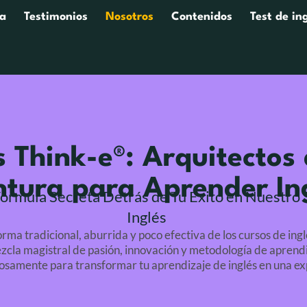
a
Testimonios
Nosotros
Contenidos
Test de in
 Think-e®: Arquitectos 
tura para Aprender In
 Fórmula Secreta Detrás de Tu Éxito en Nuestro
Inglés
rma tradicional, aburrida y poco efectiva de los cursos de in
zcla magistral de pasión, innovación y metodología de aprendi
osamente para transformar tu aprendizaje de inglés en una ex