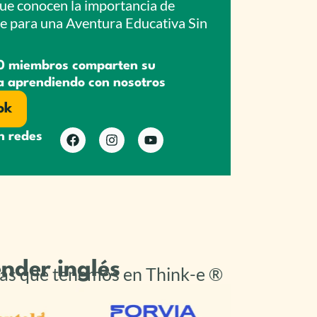
ue conocen la importancia de
te para una Aventura Educativa Sin
0 miembros comparten su
a aprendiendo con nosotros
ok
n redes
nder inglés
oras que tenemos en Think-e ®