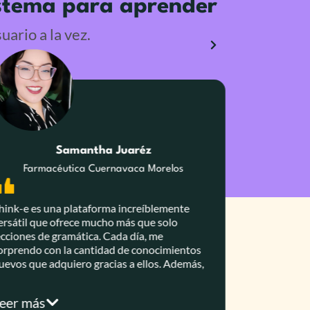
istema para aprender
ario a la vez.
Samantha Juaréz
Sofia 
Farmacéutica Cuernavaca Morelos
Ing. Gesti
hink-e es una plataforma increíblemente
Es muy buen
ersátil que ofrece mucho más que solo
mejorando mi
ecciones de gramática. Cada día, me
algunos coa
orprendo con la cantidad de conocimientos
ayudan a cor
uevos que adquiero gracias a ellos. Además,
que dices ma
u enfoque creativo y amigable hace que
recomiendo 
prender sea divertido y motivador. No solo
una conversa
eer más
Leer más
e ayudan a mejorar mis habilidades
las clases, s