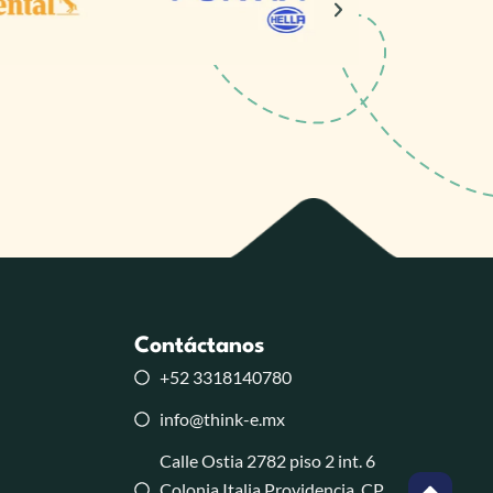
Contáctanos
+52 3318140780
info@think-e.mx
Calle Ostia 2782 piso 2 int. 6
Colonia Italia Providencia, CP