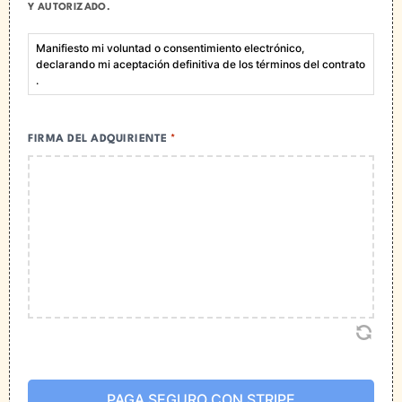
Y AUTORIZADO.
15- Las cuotas se pagarán conforme a los medios
autorizados por esta consúltelos en
www.think-e.mx
.
Manifiesto mi voluntad o consentimiento electrónico,
declarando mi aceptación definitiva de los términos del contrato​
16- Para conocer y consultar los requerimientos
.
mínimos tecnológicos para el funcionamiento del
"SISTEMA" consulte
www.think-e.mx
.
FIRMA DEL ADQUIRIENTE
*
17- Sus opiniones, peticiones o reclamaciones son
muy importantes para nosotros. Si desea
contactarnos visite
www.think-e.mx
.
18- El “COMPRADOR” y la “EMPRESA” aceptan la
realización de la presente compra venta, en los
términos establecidos en este contrato, y sabedores
de su alcance legal.
19- “EL COMPRADOR” tendrá derecho a recibir
virtualmente las asesorías para el aprovechamiento
de “EL SISTEMA”, realizando tres (3) practicas
semanales de cincuenta (50) minutos del HIGH
INTENSITY STATIONS. Cada HIGH INTENSITY
PAGA SEGURO CON STRIPE
STATIONS tiene cinco estaciones para que potencies