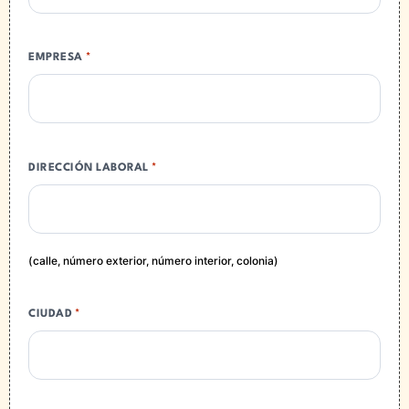
EMPRESA
*
DIRECCIÓN LABORAL
*
(calle, número exterior, número interior, colonia)
CIUDAD
*