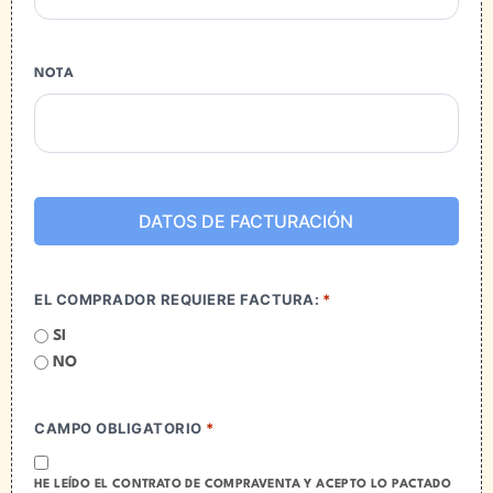
caso de haber elegido la opción de pagar el precio a
plazos, el presente contrato de compra venta está
sujeto a que la “EMPRESA” verifique la información
proporcionada por el “COMPRADOR” y la capacidad
NOTA
de pago del mismo; actos que desde este momento
el “COMPRADOR” autoriza expresamente a la
“EMPRESA”, para que lleve a cabo investigaciones
sobre el comportamiento crediticio de el
"COMPRADOR", con las sociedades de información
crediticia: DUN & BRADSTREET, S.A. y/o TRANS
UNIÓN DE MEXICO, S.A., durante los siguientes tres
DATOS DE FACTURACIÓN
años o durante el tiempo que mantenga relación
jurídica con la “EMPRESA”. Así mismo, declara que
conoce la naturaleza y alcance de la información que
se solicitará, del uso que se hará de tal información y
EL COMPRADOR REQUIERE FACTURA:
*
de que esta podrá realizar consultas periódicas del
historial crediticio de el “COMPRADOR”, durante los
SI
siguientes tres años o durante el tiempo que
NO
mantengan relación jurídica, acepta que esta
autorización queda bajo observación de la
“EMPRESA” para efectos de control y cumplimiento
CAMPO OBLIGATORIO
*
de la Ley para Regular las Sociedades de
Información Crediticia.
HE LEÍDO EL CONTRATO DE COMPRAVENTA Y ACEPTO LO PACTADO