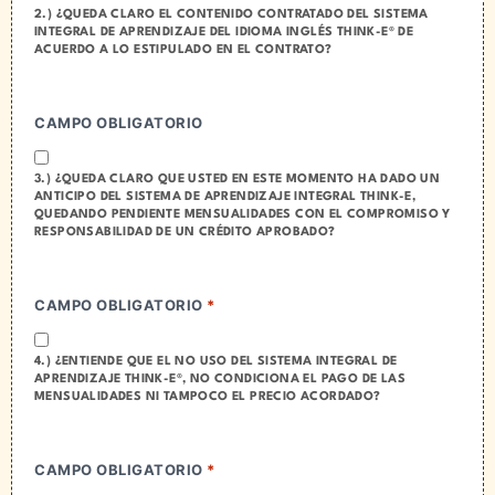
2.) ¿QUEDA CLARO EL CONTENIDO CONTRATADO DEL SISTEMA
INTEGRAL DE APRENDIZAJE DEL IDIOMA INGLÉS THINK-E® DE
2- El sistema integral de aprendizaje del idioma
ACUERDO A LO ESTIPULADO EN EL CONTRATO?
inglés Think-e Mastery está compuesto por un (1) e-
book Keynote online 5, un (1) e- workbook My
Learning Path Keynote 5, un (1) acceso a My Keynote
CAMPO OBLIGATORIO
online - plataforma tecnológica National Geographic
Learning, un (1) VisualShot Think-e Mastery, un (1)
Think-e Journal, (1) Think-e box y un (01) Think-e
3.) ¿QUEDA CLARO QUE USTED EN ESTE MOMENTO HA DADO UN
Pro. El libro Keynote del “SISTEMA” es un libro
ANTICIPO DEL SISTEMA DE APRENDIZAJE INTEGRAL THINK-E,
electrónico (e- book) incluido el libro de trabajo en
QUEDANDO PENDIENTE MENSUALIDADES CON EL COMPROMISO Y
línea (e- workbook), los cuales cuentan con licencia
RESPONSABILIDAD DE UN CRÉDITO APROBADO?
de acceso (My Keynote online Access) por el término
de 4 meses cada uno. La licencia de acceso se
activa previa programación de su On-Boarding. El
CAMPO OBLIGATORIO
*
VisualShot Think-e Mastery es un libro físico el cual
viene incluido dentro del “SISTEMA”. Think-e es
usuario orgulloso del material Keynote de National
4.) ¿ENTIENDE QUE EL NO USO DEL SISTEMA INTEGRAL DE
Geographic Learning. National Geographic Learning
APRENDIZAJE THINK-E®, NO CONDICIONA EL PAGO DE LAS
actúa únicamente como proveedor del material
MENSUALIDADES NI TAMPOCO EL PRECIO ACORDADO?
Keynote. Cualquier opinión, petición y/o comentario
por favor contactarnos en
https://www.think-
e.mx/contacto/
.
CAMPO OBLIGATORIO
*