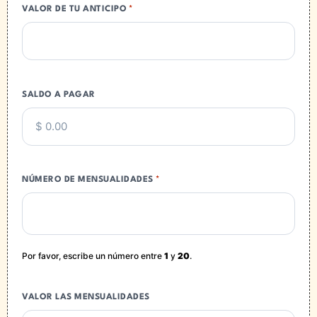
descrita como anticipo o pago total según la opción
VALOR DE TU ANTICIPO
*
de pago que haya elegido; por lo que el presente
contrato debidamente firmado, hace las veces del
más amplio recibo que en derecho corresponda
respecto de dicha cantidad.
9- En caso de que el “COMPRADOR” no efectúe
SALDO A PAGAR
alguno de los pagos pactados o NO los realice
OPORTUNAMENTE, se causará un dos (2) por ciento
mensual por concepto de intereses moratorios hasta
su liquidación. En dichos casos, los pagos que tengan
una fecha posterior para su pago se darán
automáticamente por vencidos, por lo que el
NÚMERO DE MENSUALIDADES
*
“COMPRADOR” deberá pagar el total del saldo de su
adeudo, la "EMPRESA" podrá suspender el desarrollo
de "EL SISTEMA" y cobrará los gastos de cobranza y
honorarios correspondientes.
Por favor, escribe un número entre
1
y
20
.
10- Si el “COMPRADOR” optó por pagar el precio a
plazos dicho material le será entregado una vez que
la “EMPRESA” autorice el crédito contra la firma del
recibo respectivo por parte del “COMPRADOR”.
VALOR LAS MENSUALIDADES