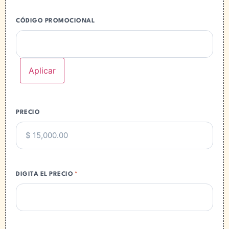
vigencia de este contrato y sujeto a las condiciones
del mismo. El “COMPRADOR” acepta que “EL
CÓDIGO PROMOCIONAL
SISTEMA” está protegido por las leyes de propiedad
intelectual nacionales e internacionales. El
“COMPRADOR” acepta no copiar, publicar, compartir
el contenido y documentos de “EL SISTEMA”. “EL
COMPRADOR” acepta que las licencias son de uso
personal e intransferible y que no arrendará,
venderá, otorgará sublicencias, distribuirá,
compartirá el contenido ni cualquier copia ni porción
de ella a ninguna persona sin previa autorización por
escrito de la “EMPRESA”. El “COMPRADOR” es
PRECIO
responsable de mantener la confidencialidad de su
licencia para acceder al “SISTEMA”, tal como su
nombre de usuario y contraseña, por lo cual deberá
notificar a la “EMPRESA” cualquier uso no autorizado
de su cuenta.
DIGITA EL PRECIO
*
7- El precio total de la presente venta, es la cantidad
estipulada en este contrato.
8- El “COMPRADOR” entrega al momento de la firma
del presente contrato a la “EMPRESA”, la cantidad