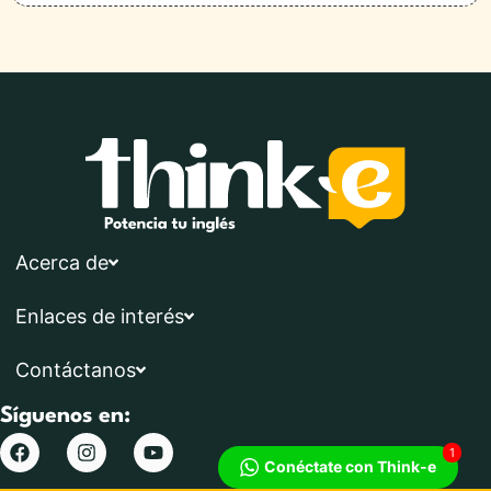
seguimiento a órdenes; envío de correo electrónico
con información y publicidad propia y de terceros;
notificarle nuestras promociones y otra información
relacionada con nuestros productos y servicios.
También utilizamos su información personal para
darle a usted información relacionada con su cuenta,
los productos o servicios que usted haya adquirido
de nosotros, para entender mejor sus necesidades e
intereses, para mejorar nuestro servicio y para
personalizar comunicaciones y su experiencia en la
red. Tipo de datos que podríamos solicitarle - Datos
de identificación: nombre completo, RFC, teléfono,
dirección, correo electrónico. Si su forma de pago es
Acerca de
con tarjeta bancaria, o por transferencia electrónica,
se le solicitarán los siguientes datos, los cuales en
términos del artículo 8 de la ley federal de
Enlaces de interés
protección de datos personales en posesión de los
particulares se consideran dentro de la categoría de
datos personales financieros o patrimoniales: El
Contáctanos
nombre del titular de la tarjeta, el número de la
tarjeta, la fecha de vencimiento de la tarjeta y el
Síguenos en:
nombre del banco, CLABE, así como toda aquella
información que el cliente proporcione a lo largo de
1
la relación comercial, por lo que la misma no es
Conéctate con Think-e
considerada de acuerdo al artículo 3 de la LFPDPP,