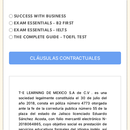
THINK-
SUCCESS WITH BUSINESS
E®
EXAM ESSENTIALS - B2 FIRST
PRO
EXAM ESSENTIALS - IELTS
*
THE COMPLETE GUIDE - TOEFL TEST
CLÁUSULAS CONTRACTUALES
T-E LEARNING DE MEXICO S.A de C.V . es una
sociedad legalmente constituida el 30 de julio del
año 2018, consta en póliza número 4773 otorgada
ante la fe de la correduría publica número 55 de la
plaza del estado de Jalisco licenciado Eduardo
Sánchez Acosta, con folio mercantil electrónico N-
2018064865, cuyo objetivo social es prestación de
servicios educativos formales del idioma inglés, así