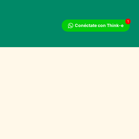
1
Conéctate con Think-e