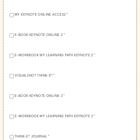
*
ACEPTACIÓN:
*
MY KEYNOTE ONLINE ACCESS
*
ACEPTACIÓN:
*
E-BOOK KEYNOTE ONLINE 2
*
ACEPTACIÓN:
*
E-WORKBOOK MY LEARNING PATH KEYNOTE 2
*
ACEPTACIÓN:
*
VISUALSHOT THINK-E®
*
ACEPTACIÓN:
*
E-BOOK KEYNOTE ONLINE 3
*
ACEPTACIÓN:
*
E-WORKBOOK MY LEARNING PATH KEYNOTE 3
*
ACEPTACIÓN:
*
THINK-E® JOURNAL