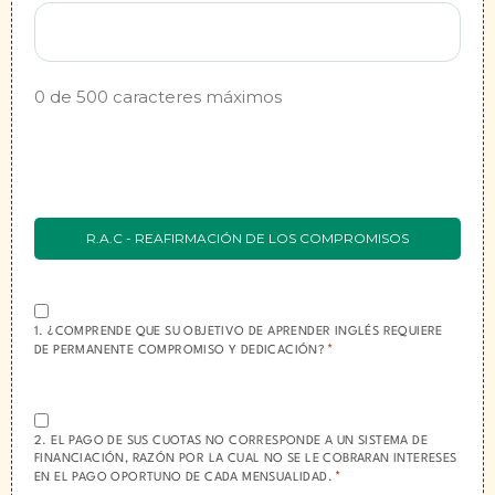
0 de 500 caracteres máximos
R.A.C - REAFIRMACIÓN DE LOS COMPROMISOS
ACEPTACIÓN:
*
1. ¿COMPRENDE QUE SU OBJETIVO DE APRENDER INGLÉS REQUIERE
*
DE PERMANENTE COMPROMISO Y DEDICACIÓN?
ACEPTACIÓN:
*
2. EL PAGO DE SUS CUOTAS NO CORRESPONDE A UN SISTEMA DE
FINANCIACIÓN, RAZÓN POR LA CUAL NO SE LE COBRARAN INTERESES
*
EN EL PAGO OPORTUNO DE CADA MENSUALIDAD.