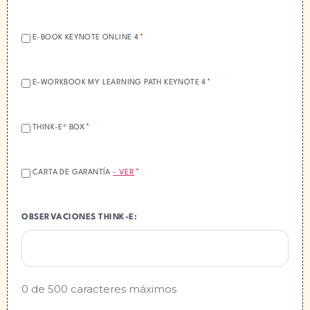
*
ACEPTACIÓN:
*
E-BOOK KEYNOTE ONLINE 4
*
ACEPTACIÓN:
*
E-WORKBOOK MY LEARNING PATH KEYNOTE 4
*
ACEPTACIÓN:
*
THINK-E® BOX
*
ACEPTACIÓN:
*
CARTA DE GARANTÍA
- VER
*
OBSERVACIONES THINK-E:
0 de 500 caracteres máximos