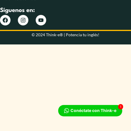
Síguenos en:
© 2024 Think-e® | Potencia tu inglés!
1
Conéctate con Think-e